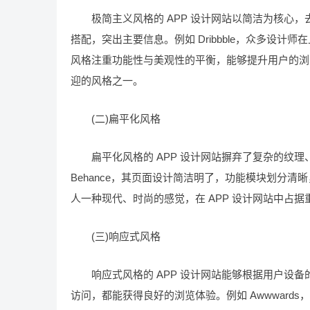
极简主义风格的 APP 设计网站以简洁为核心，
搭配，突出主要信息。例如 Dribbble，众多设
风格注重功能性与美观性的平衡，能够提升用户的浏览
迎的风格之一。
(二)扁平化风格
扁平化风格的 APP 设计网站摒弃了复杂的纹理
Behance，其页面设计简洁明了，功能模块划分
人一种现代、时尚的感觉，在 APP 设计网站中占
(三)响应式风格
响应式风格的 APP 设计网站能够根据用户设备
访问，都能获得良好的浏览体验。例如 Awwwar