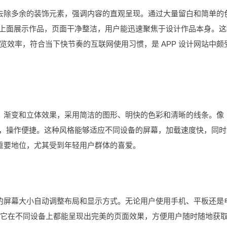
去除多余的装饰元素，强调内容的直观呈现。通过大量留白和简单的
计师在上面展示作品，页面干净整洁，用户能迅速聚焦于设计作品本身。
效率，符合当下快节奏的互联网使用习惯，是 APP 设计网站中颇
、渐变和立体效果，采用简洁的图形、明快的色彩和清晰的线条。像
清晰，操作便捷。这种风格能够适应不同设备的屏幕，加载速度快，同时
据重要地位，尤其受到年轻用户群体的喜爱。
的屏幕大小自动调整布局和显示方式。无论用户使用手机、平板还是
ds，它在不同设备上都能呈现出完美的页面效果，方便用户随时随地获