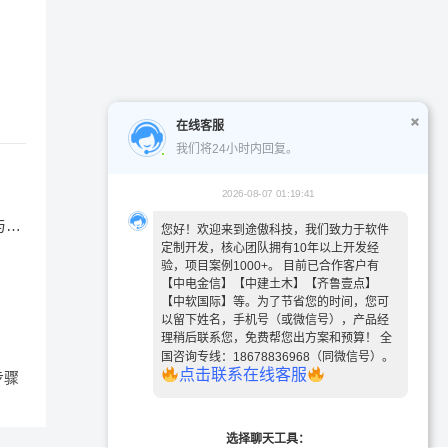
在线客服
我们将24小时内回复。
2026-08-07 01:19:41
与避
您好！欢迎来到途傲科技，我们致力于软件
定制开发，核心团队拥有10年以上开发经
？
验，项目案例1000+。 目前已合作客户有
【中电金信】【中建土木】【齐鲁壹点】
【中软国际】等。为了节省您的时间，您可
以留下姓名，手机号（或微信号），产品经
理稍后联系您，免费帮您出方案和预算！ 全
国咨询专线：18678836968（同微信号）。
点
击
联
系
在
线
客
服
步骤
选择聊天工具：