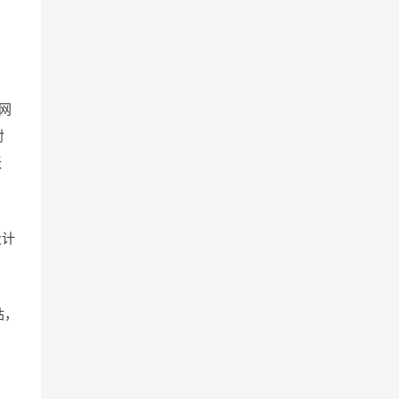
网
对
跃
设计
站，