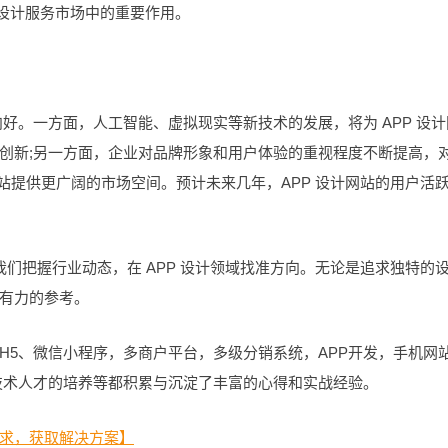
站在设计服务市场中的重要作用。
。一方面，人工智能、虚拟现实等新技术的发展，将为 APP 设计
创新;另一方面，企业对品牌形象和用户体验的重视程度不断提高，
计网站提供更广阔的市场空间。预计未来几年，APP 设计网站的用户活
们把握行业动态，在 APP 设计领域找准方向。无论是追求独特的
有力的参考。
H5、微信小程序，多商户平台，多级分销系统，APP开发，手机网
对技术人才的培养等都积累与沉淀了丰富的心得和实战经验。
求，获取解决方案】