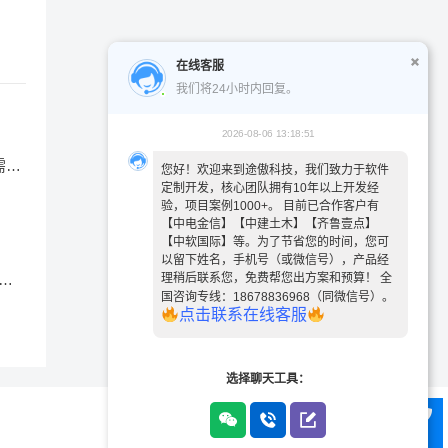
在线客服
我们将24小时内回复。
2026-08-06 13:18:51
需要
您好！欢迎来到途傲科技，我们致力于软件
定制开发，核心团队拥有10年以上开发经
验，项目案例1000+。 目前已合作客户有
【中电金信】【中建土木】【齐鲁壹点】
【中软国际】等。为了节省您的时间，您可
以留下姓名，手机号（或微信号），产品经
多
理稍后联系您，免费帮您出方案和预算！ 全
国咨询专线：18678836968（同微信号）。
点
击
联
系
在
线
客
服
选择聊天工具：