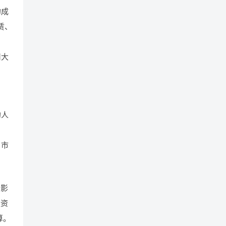
的成
赁、
用大
的人
。市
的影
投资
算。