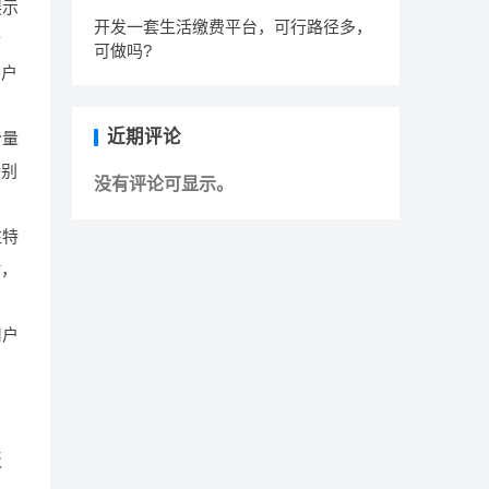
展示
开发一套生活缴费平台，可行路径多，
情
可做吗?
用户
近期评论
分量
特别
没有评论可显示。
注特
时，
用户
板