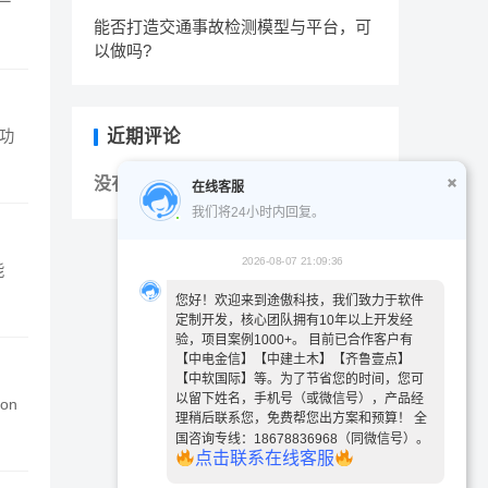
一
能否打造交通事故检测模型与平台，可
以做吗?
近期评论
功
没有评论可显示。
在线客服
我们将24小时内回复。
2026-08-07 21:09:36
能
您好！欢迎来到途傲科技，我们致力于软件
定制开发，核心团队拥有10年以上开发经
验，项目案例1000+。 目前已合作客户有
【中电金信】【中建土木】【齐鲁壹点】
【中软国际】等。为了节省您的时间，您可
以留下姓名，手机号（或微信号），产品经
on
理稍后联系您，免费帮您出方案和预算！ 全
国咨询专线：18678836968（同微信号）。
点
击
联
系
在
线
客
服